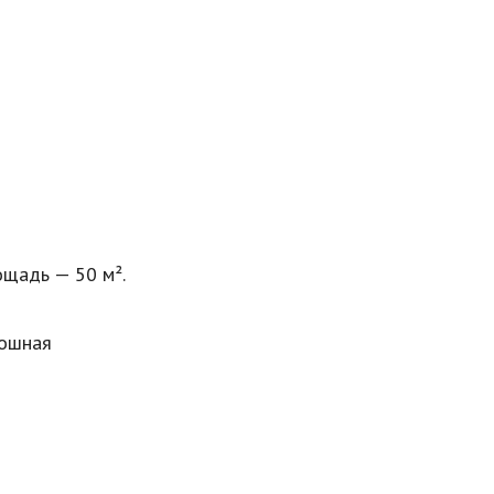
ощадь — 50 м².
кошная