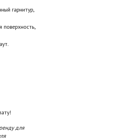
нный гарнитур,
я поверхность,
аут.
лату!
аренду для
еля