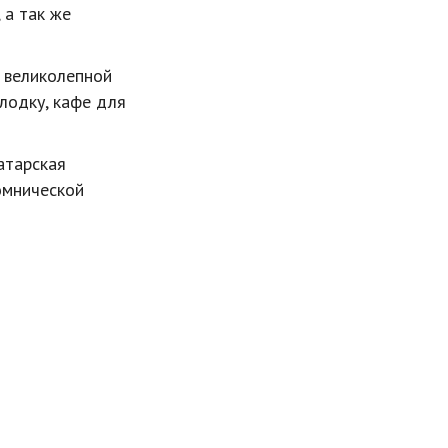
 а так же
о великолепной
лодку, кафе для
атарская
омнической