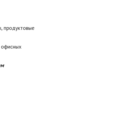
ы, продуктовые
е офисных
ам