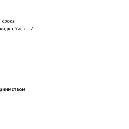
 срока
кидка 5%, от 7
приимством