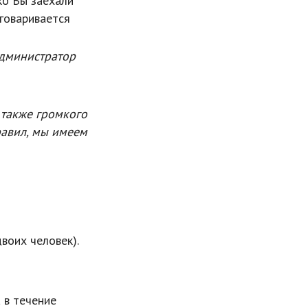
ко Вы заехали
бговаривается
администратор
 также громкого
равил, мы имеем
воих человек).
 в течение