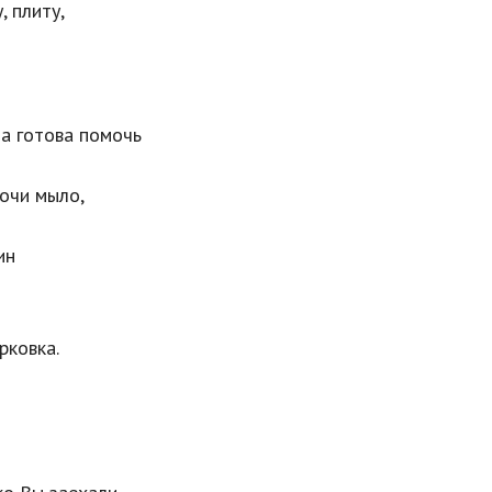
 плиту,
а готова помочь
очи мыло,
ин
рковка.