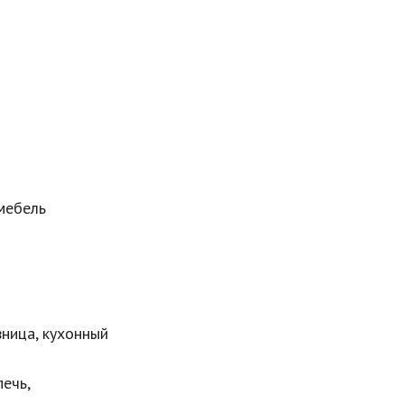
мебель
вница, кухонный
ечь,