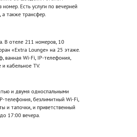
в номер. Есть услуги по вечерней
 а также трансфер.
. В отеле 211 номеров, 10
торан «Extra Lounge» на 25 этаже.
йф, ванная
Wi-Fi
,
IP-телефония
,
 и кабельное TV.
атью и двумя односпальными
IP-телефония
, безлимитный
Wi-Fi
,
ты и тапочки, и приветственный
до 17:00 вечера.