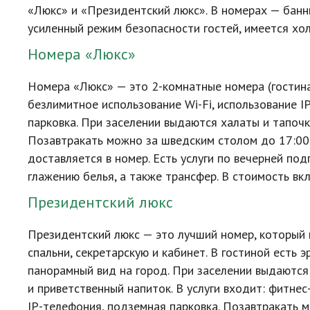
«Люкс» и «Президентский люкс». В номерах — банн
усиленный режим безопасности гостей, имеется хол
Номера «Люкс»
Номера «Люкс» — это
2-комнатные
номера (гостина
безлимитное использование
Wi-Fi
, использование
I
парковка. При заселении выдаются халаты и тапочк
Позавтракать можно за шведским столом до 17:00 в
доставляется в номер. Есть услуги по вечерней по
глажению белья, а также трансфер. В стоимость в
Президентский люкс
Президентский люкс — это лучший номер, который в
спальни, секретарскую и кабинет. В гостиной есть э
панорамный вид на город. При заселении выдаются 
и приветственный напиток. В услуги входит:
фитнес
IP-телефония
, подземная парковка. Позавтракать