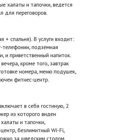
ые халаты и тапочки, ведется
л для переговоров.
я + спальня). В услуги входит:
P-телефонии
, подземная
и, и приветственный напиток.
ечера, кроме того, завтрак
дготовке номера, меню подушек,
ключен
фитнес-центр
.
ключает в себя гостиную, 2
ркер из которого виден
халаты и тапочки,
-центр
, безлимитный
Wi-Fi
,
 можно за шведским столом